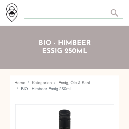
Suche nach: Zum Beispiel Wein, Fleisch, Keramik, Holz, 
Suche nach
BIO - HIMBEER
ESSIG 250ML
Home
Kategorien
Essig, Öle & Senf
BIO - Himbeer Essig 250ml