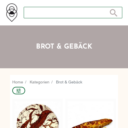
Suche nach: Zum Beispiel Wein, Fleisch, Keramik, Holz, 
Suche nach
BROT & GEBÄCK
Home
Kategorien
Brot & Gebäck